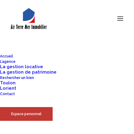
De grandes choses se profilent
à l’horizon
Accueil
L’agence
La gestion locative
La gestion de patrimoine
Quelque chose d’énorme se prépare ! Notre boutique est en
Rechercher un bien
Toulon
chantier et sera bientôt lancée !
Lorient
Contact
Espace personnel