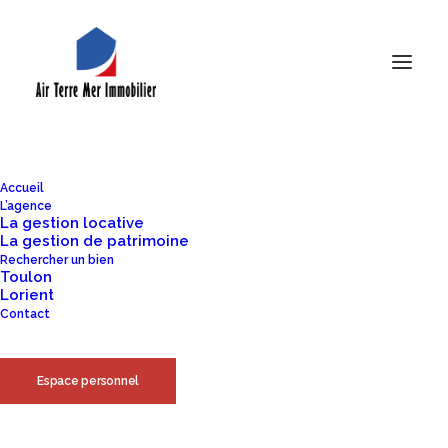
De grandes choses se profilent
à l’horizon
Accueil
L’agence
La gestion locative
La gestion de patrimoine
Quelque chose d’énorme se prépare ! Notre boutique est en
Rechercher un bien
Toulon
chantier et sera bientôt lancée !
Lorient
Contact
Espace personnel