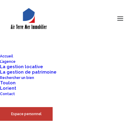
De grandes choses se profilent
à l’horizon
Accueil
L’agence
La gestion locative
La gestion de patrimoine
Quelque chose d’énorme se prépare ! Notre boutique est en
Rechercher un bien
Toulon
chantier et sera bientôt lancée !
Lorient
Contact
Espace personnel