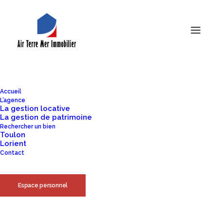
Accueil
L’agence
La gestion locative
La gestion de patrimoine
De grandes choses se profilent
Rechercher un bien
Toulon
Lorient
à l’horizon
Contact
Quelque chose d’énorme se prépare ! Notre boutique est en
Espace personnel
chantier et sera bientôt lancée !