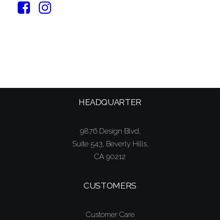
SIGN UP TO OUR NEWSLETTER
HEADQUARTER
9876 Design Blvd,
Suite 543, Beverly Hills,
CA 90212
CUSTOMERS
Customer Care