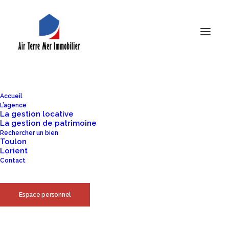
De grandes choses se profilent
à l’horizon
Accueil
L’agence
La gestion locative
La gestion de patrimoine
Quelque chose d’énorme se prépare ! Notre boutique est en
Rechercher un bien
Toulon
chantier et sera bientôt lancée !
Lorient
Contact
Espace personnel