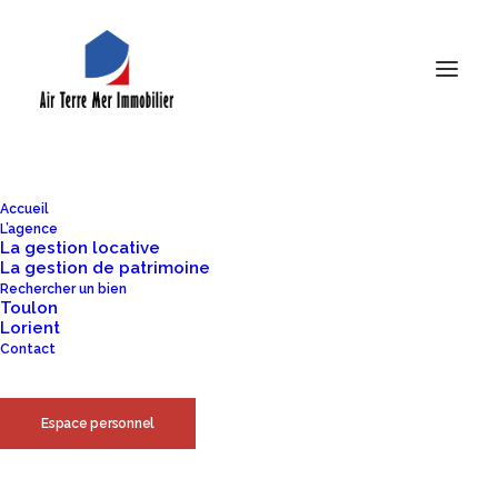
De grandes choses se profilent
à l’horizon
Accueil
L’agence
La gestion locative
La gestion de patrimoine
Quelque chose d’énorme se prépare ! Notre boutique est en
Rechercher un bien
Toulon
chantier et sera bientôt lancée !
Lorient
Contact
Espace personnel